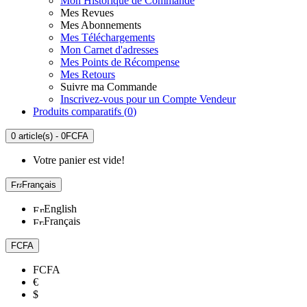
Mon Historique de Commande
Mes Revues
Mes Abonnements
Mes Téléchargements
Mon Carnet d'adresses
Mes Points de Récompense
Mes Retours
Suivre ma Commande
Inscrivez-vous pour un Compte Vendeur
Produits comparatifs (
0
)
0 article(s) - 0FCFA
Votre panier est vide!
Français
English
Français
FCFA
FCFA
€
$