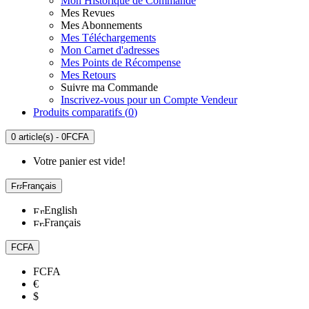
Mon Historique de Commande
Mes Revues
Mes Abonnements
Mes Téléchargements
Mon Carnet d'adresses
Mes Points de Récompense
Mes Retours
Suivre ma Commande
Inscrivez-vous pour un Compte Vendeur
Produits comparatifs (
0
)
0 article(s) - 0FCFA
Votre panier est vide!
Français
English
Français
FCFA
FCFA
€
$