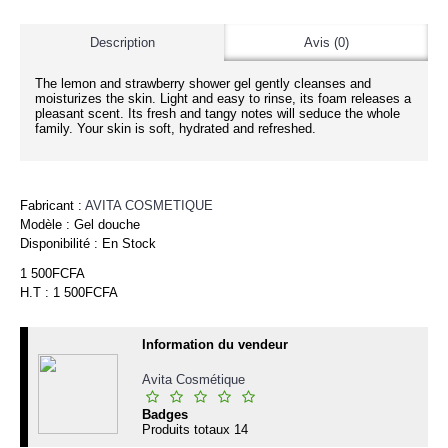
Description
Avis (0)
The lemon and strawberry shower gel gently cleanses and
moisturizes the skin. Light and easy to rinse, its foam releases a
pleasant scent. Its fresh and tangy notes will seduce the whole
family. Your skin is soft, hydrated and refreshed.
Fabricant :
AVITA COSMETIQUE
Modèle :
Gel douche
Disponibilité :
En Stock
1 500FCFA
H.T : 1 500FCFA
Information du vendeur
Avita Cosmétique
Badges
Produits totaux
14