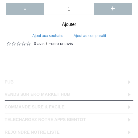
-
+
Ajouter
Ajout aux souhaits
Ajout au comparatif
0 avis
Écrire un avis
/
PUB
VENDS SUR EKO MARKET HUB
COMMANDE SURE & FACILE
TELECHARGEZ NOTRE APPS BIENTOT
REJOINDRE NOTRE LISTE