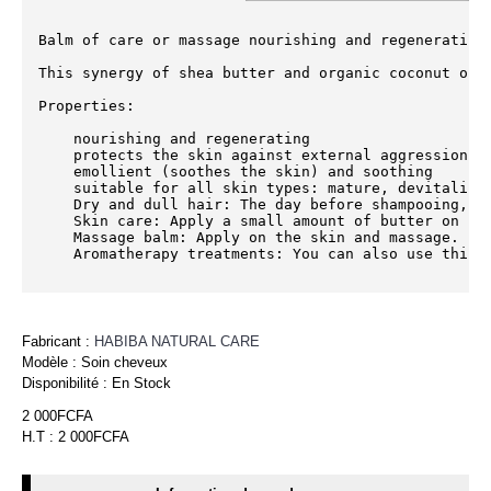
Balm of care or massage nourishing and regenerating.
This synergy of shea butter and organic coconut oil 
Properties:

    nourishing and regenerating

    protects the skin against external aggression

    emollient (soothes the skin) and soothing

    suitable for all skin types: mature, devitalized
    Dry and dull hair: The day before shampooing, s
    Skin care: Apply a small amount of butter on cle
    Massage balm: Apply on the skin and massage.

    Aromatherapy treatments: You can also use this 
Fabricant :
HABIBA NATURAL CARE
Modèle :
Soin cheveux
Disponibilité :
En Stock
2 000FCFA
H.T : 2 000FCFA