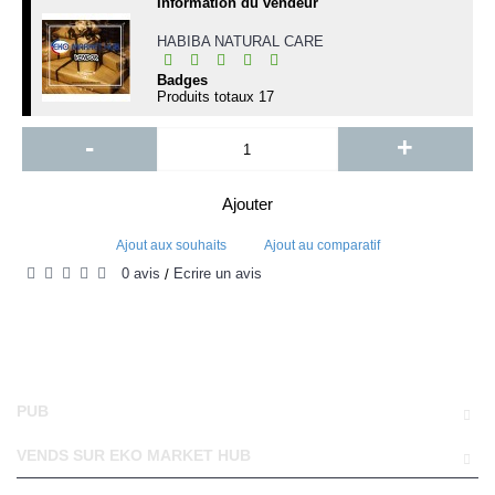
Information du vendeur
HABIBA NATURAL CARE
Badges
Produits totaux
17
-
+
Ajouter
Ajout aux souhaits
Ajout au comparatif
0 avis
Écrire un avis
/
PUB
VENDS SUR EKO MARKET HUB