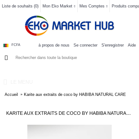
Liste de souhaits (
0
)
Mon Eko Market
Mes Comptes
Produits compar
à propos de nous
Se connecter
S'enregistrer
Aide
FCFA
0 article(s) - 0FCFA
LE MENU
Accueil
Karite aux extraits de coco by HABIBA NATURAL CARE
KARITE AUX EXTRAITS DE COCO BY HABIBA NATURAL CARE