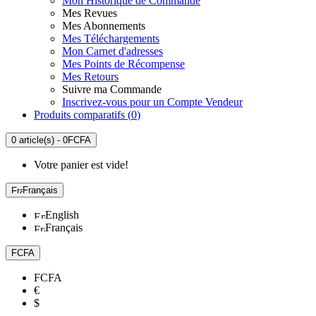
Mon Historique de Commande
Mes Revues
Mes Abonnements
Mes Téléchargements
Mon Carnet d'adresses
Mes Points de Récompense
Mes Retours
Suivre ma Commande
Inscrivez-vous pour un Compte Vendeur
Produits comparatifs (
0
)
0 article(s) - 0FCFA
Votre panier est vide!
Français
English
Français
FCFA
FCFA
€
$