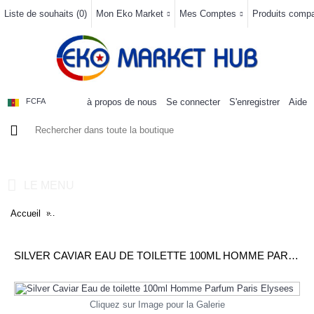
Liste de souhaits (
0
)
Mon Eko Market
Mes Comptes
Produits compar
à propos de nous
Se connecter
S'enregistrer
Aide
FCFA
0 article(s) - 0FCFA
LE MENU
Accueil
Silver Caviar Eau de toilette 100ml Homme Parfum Paris Elyse
SILVER CAVIAR EAU DE TOILETTE 100ML HOMME PARFUM PARIS ELYSEES
Cliquez sur Image pour la Galerie