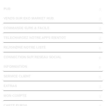
PUB
VENDS SUR EKO MARKET HUB
COMMANDE SURE & FACILE
TELECHARGEZ NOTRE APPS BIENTOT
REJOINDRE NOTRE LISTE
CONNECTION SUR RESEAU SOCIAL
INFORMATION
SERVICE CLIENT
EXTRAS
MON COMPTE
CARTE PURSA