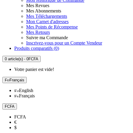
Mon Historique de Commande
Mes Revues
Mes Abonnements
Mes Téléchargements
Mon Carnet d'adresses
Mes Points de Récompense
Mes Retours
Suivre ma Commande
Inscrivez-vous pour un Compte Vendeur
Produits comparatifs (
0
)
0 article(s) - 0FCFA
Votre panier est vide!
Français
English
Français
FCFA
FCFA
€
$