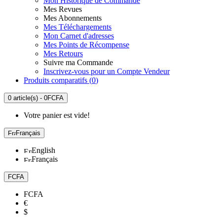
Mon Historique de Commande
Mes Revues
Mes Abonnements
Mes Téléchargements
Mon Carnet d'adresses
Mes Points de Récompense
Mes Retours
Suivre ma Commande
Inscrivez-vous pour un Compte Vendeur
Produits comparatifs (
0
)
0 article(s) - 0FCFA
Votre panier est vide!
Français
English
Français
FCFA
FCFA
€
$