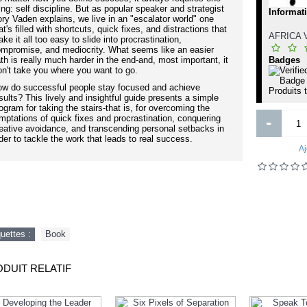
Pre-Order
ing: self discipline. But as popular speaker and strategist
undamentals of ICT for Lower and
OverDrive PolyPro I Couverture po
Informat
ry Vaden explains, we live in an "escalator world" one
Upper six
voiture reguliere sedan
at's filled with shortcuts, quick fixes, and distractions that
AFRICA
ke it all too easy to slide into procrastination,
mpromise, and mediocrity. What seems like an easier
th is really much harder in the end-and, most important, it
Badges
n't take you where you want to go.
w do successful people stay focused and achieve
Produits 
sults? This lively and insightful guide presents a simple
ogram for taking the stairs-that is, for overcoming the
-
mptations of quick fixes and procrastination, conquering
eative avoidance, and transcending personal setbacks in
der to tackle the work that leads to real success.
Aj
7 500FCFA
15 000FCFA
Ajouter
Ajouter
Ajout aux souhaits
Ajout au comparatif
Ajout aux souhaits
Ajout au comparatif
quettes :
Book
DUIT RELATIF