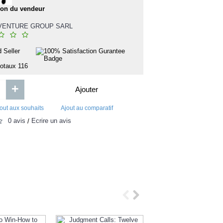
super netto
ur
tanganil 500mg injectable ampoule 5ml
ion du vendeur
 VENTURE GROUP SARL
totaux
116
+
Ajouter
out aux souhaits
Ajout au comparatif
0 avis
Écrire un avis
/
2 125FCFA
2 
3 000FCFA
Ajouter
Ajouter
Ajout aux souhaits
Ajout au comparatif
Ajout aux souhaits
Ajou