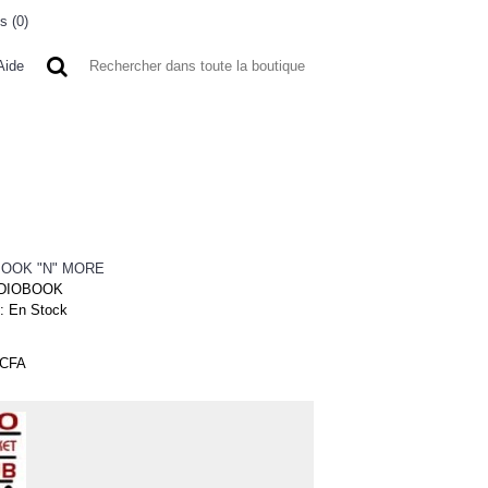
s (
0
)
0 article(s) - 0FCFA
Aide
 A L'ETRANGER
BONNE AFFAIRES
VENDEURS
OOK "N" MORE
DIOBOOK
 :
En Stock
FCFA