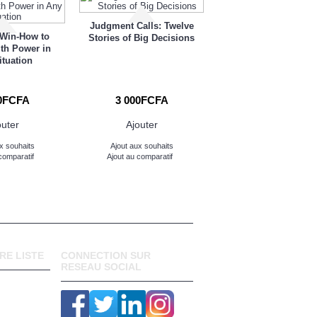
Judgment Calls: Twelve
 Win-How to
Small Message-B
Stories of Big Decisions
ith Power in
Impact: The Elevat
ituation
Speech Effect
0FCFA
3 000FCFA
3 000FCFA
outer
Ajouter
Ajouter
x souhaits
Ajout aux souhaits
Ajout aux souhaits
comparatif
Ajout au comparatif
Ajout au comparatif
RE LISTE
CONNECTION SUR
RESEAU SOCIAL