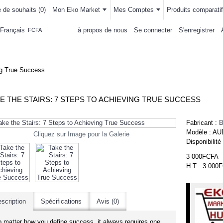
e de souhaits (
0
)
Mon Eko Market
Mes Comptes
Produits comparatif
Français
à propos de nous
Se connecter
S'enregistrer
FCFA
LLEMENTS
MAISON & CUISINE
AUTRE DEPARTEMENTS
ACHAT
ng True Success
E THE STAIRS: 7 STEPS TO ACHIEVING TRUE SUCCESS
Fabricant :
B
Modèle :
AU
Cliquez sur Image pour la Galerie
Disponibilité
3 000FCFA
H.T : 3 000
scription
Spécifications
Avis (0)
 matter how you define success, it always requires one