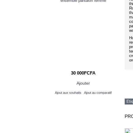
Forex Millionaires
ensemble pantalon femme
th
F
Ro
th
ma
co
pa
wo
Ho
re
pr
te
cr
or
 000FCFA
30 000FCFA
Ajouter
Ajouter
its
Ajout au comparatif
Ajout aux souhaits
Ajout au comparatif
Eti
PRO