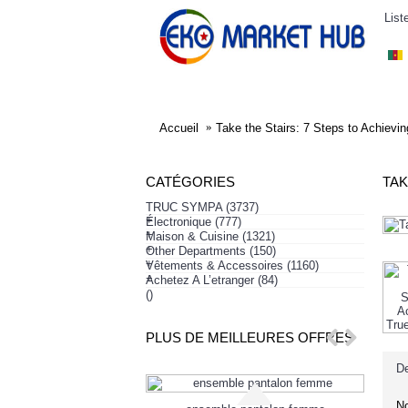
List
ELECTRONIQUE
AFFAIRES SYMPA
HABI
Accueil
Take the Stairs: 7 Steps to Achievi
CATÉGORIES
TAK
TRUC SYMPA
(3737)
+
Électronique
(777)
+
Maison & Cuisine
(1321)
+
Other Departments
(150)
+
Vêtements & Accessoires
(1160)
+
Achetez A L’etranger
(84)
()
PLUS DE MEILLEURES OFFRES
De
No