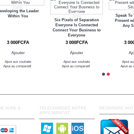
eveloping the Leader
Speak To
Within You
Six Pixels of Separation
Present w
Everyone Is Connected
Any S
Connect Your Business to
Everyone
3 000FCFA
3 000FCFA
3 00
Ajouter
Ajouter
Aj
Ajout aux souhaits
Ajout aux souhaits
Ajout au
Ajout au comparatif
Ajout au comparatif
Ajout au 
E SURE &
TELECHARGEZ NOTRE
REJOINDRE NOT
APPS BIENTOT