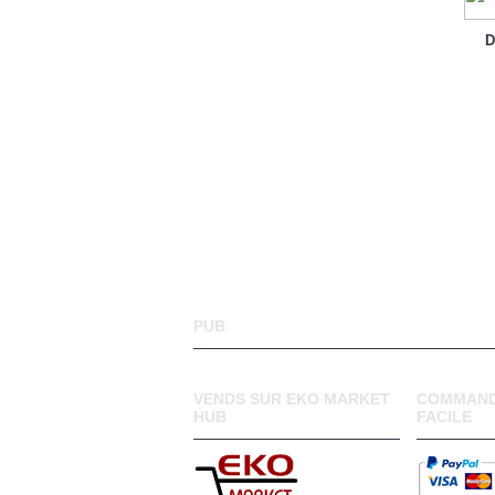
D
PUB
VENDS SUR EKO MARKET
COMMAND
HUB
FACILE