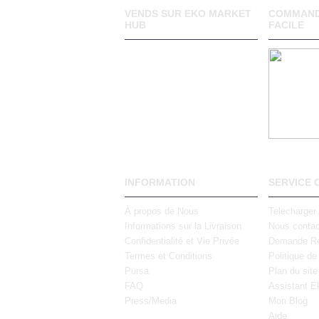
VENDS SUR EKO MARKET
COMMAND
HUB
FACILE
INFORMATION
SERVICE 
À propos de Nous
Telecharger
Informations sur la Livraison
Nous contac
Confidentialité et Vie Privée
Demande Re
Termes et Conditions
Politique de
Pursa
Plan du site
FAQ
Assistant E
Press/Media
Mon Blog
Aide