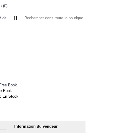
s (
0
)
0 article(s) - 0FCFA
Aide
 A L'ETRANGER
BONNE AFFAIRES
VENDEURS
Free Book
e Book
 :
En Stock
Information du vendeur