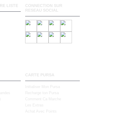
RE LISTE
CONNECTION SUR
RESEAU SOCIAL
CARTE PURSA
Initialiser Mon Pursa
mandes
Recharge ton Pursa
)
Comment Ca Marche
Les Extras
Achat Avec Points