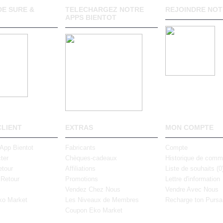
E SURE &
TELECHARGEZ NOTRE
REJOINDRE NOT
APPS BIENTOT
CLIENT
EXTRAS
MON COMPTE
 App Bientot
Fabricants
Compte
ter
Chèques-cadeaux
Historique de com
tour
Affiliations
Liste de souhaits (
0
 Retour
Promotions
Lettre d'information
Vendez Chez Nous
Vendre Avec Nous
ko Market
Les Niveaux de Membres
Recharge ton Pursa
Coupon Eko Market