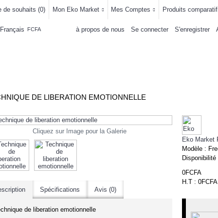
e de souhaits (
0
)
Mon Eko Market
Mes Comptes
Produits comparatif
Français
à propos de nous
Se connecter
S'enregistrer
FCFA
LLEMENTS
MAISON & CUISINE
AUTRE DEPARTEMENTS
ACHAT
HNIQUE DE LIBERATION EMOTIONNELLE
Cliquez sur Image pour la Galerie
Eko Market 
Modèle :
Fre
Disponibilité
0FCFA
H.T : 0FCFA
scription
Spécifications
Avis (0)
-10%
chnique de liberation emotionnelle