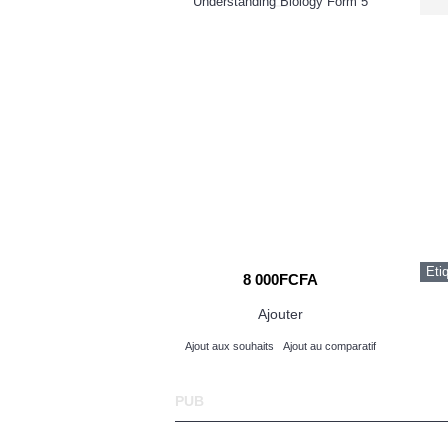
 - Eclat karité carotte
Understanding Biology Form 5
Eti
000FCFA
8 000FCFA
Ajouter
Ajouter
its
Ajout au comparatif
Ajout aux souhaits
Ajout au comparatif
PUB