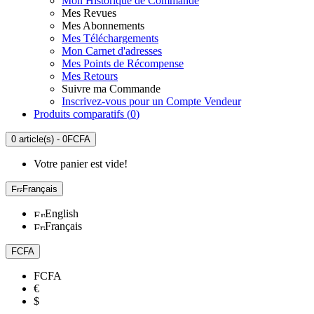
Mon Historique de Commande
Mes Revues
Mes Abonnements
Mes Téléchargements
Mon Carnet d'adresses
Mes Points de Récompense
Mes Retours
Suivre ma Commande
Inscrivez-vous pour un Compte Vendeur
Produits comparatifs (
0
)
0 article(s) - 0FCFA
Votre panier est vide!
Français
English
Français
FCFA
FCFA
€
$