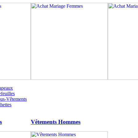
apeaux
feuilles
ous-Vêtements
hettes
s
Vêtements Hommes