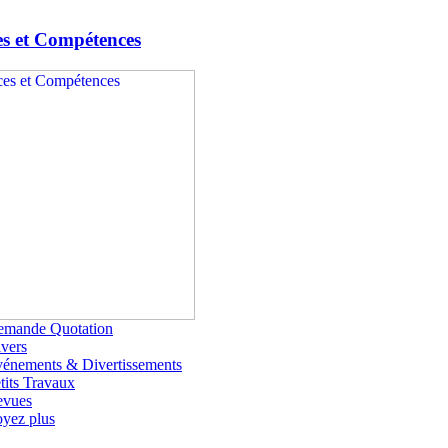
es et Compétences
emande Quotation
vers
énements & Divertissements
tits Travaux
evues
yez plus