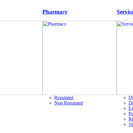
Pharmacy
Servic
Regulated
D
Non Regulated
Di
Ev
Pe
R
Vo