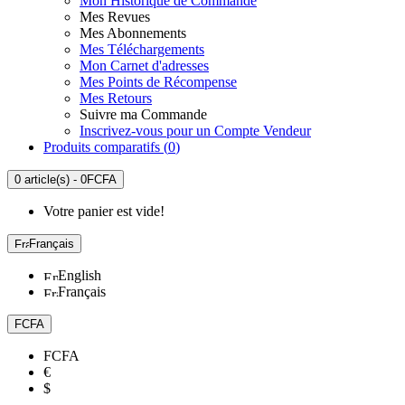
Mon Historique de Commande
Mes Revues
Mes Abonnements
Mes Téléchargements
Mon Carnet d'adresses
Mes Points de Récompense
Mes Retours
Suivre ma Commande
Inscrivez-vous pour un Compte Vendeur
Produits comparatifs (
0
)
0 article(s) - 0FCFA
Votre panier est vide!
Français
English
Français
FCFA
FCFA
€
$