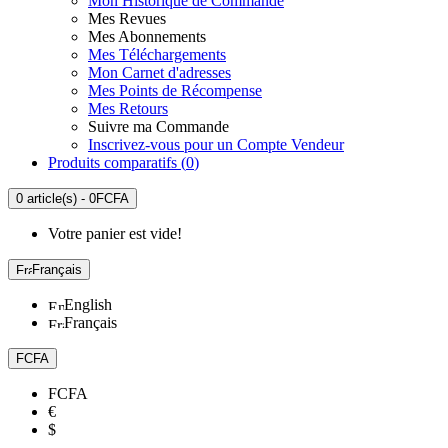
Mon Historique de Commande
Mes Revues
Mes Abonnements
Mes Téléchargements
Mon Carnet d'adresses
Mes Points de Récompense
Mes Retours
Suivre ma Commande
Inscrivez-vous pour un Compte Vendeur
Produits comparatifs (
0
)
0 article(s) - 0FCFA
Votre panier est vide!
Français
English
Français
FCFA
FCFA
€
$