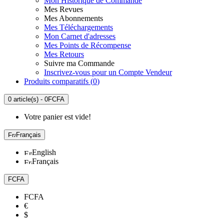
Mon Historique de Commande
Mes Revues
Mes Abonnements
Mes Téléchargements
Mon Carnet d'adresses
Mes Points de Récompense
Mes Retours
Suivre ma Commande
Inscrivez-vous pour un Compte Vendeur
Produits comparatifs (
0
)
0 article(s) - 0FCFA
Votre panier est vide!
Français
English
Français
FCFA
FCFA
€
$