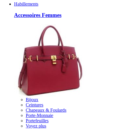
Habillements
Accessoires Femmes
Bijoux
Ceintures
Chapeaux & Foulards
Porte-Monnaie
Portefeuilles
Voyez plus