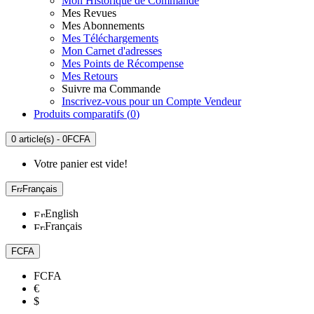
Mon Historique de Commande
Mes Revues
Mes Abonnements
Mes Téléchargements
Mon Carnet d'adresses
Mes Points de Récompense
Mes Retours
Suivre ma Commande
Inscrivez-vous pour un Compte Vendeur
Produits comparatifs (
0
)
0 article(s) - 0FCFA
Votre panier est vide!
Français
English
Français
FCFA
FCFA
€
$