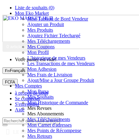
Liste de souhaits (
0
)
Mon Eko Market
Mon Tableau de Bord Vendeur
Ajouter un Produit
Mes Produits
Ajoutez Fichier Telechargé
Mes Téléchargements
0 article(s) - 0FCFA
Mes Coupons
Mon Profil
L’historique de mes Vendeurs
Votre panier est vide!
Les Transactions de mes Vendeurs
Mon Adhesion
Français
Mes Frais de Livraison
Ajout/Mise a Jour Groupe Produit
FCFA
Mes Comptes
Mon Pursa
à propos de nous
Mes Souhaits
Se connecter
Mon Historique de Commande
S'enregistrer
Mes Revues
Aide
Mes Abonnements
Mes Téléchargements
Mon Carnet d'adresses
Mes Points de Récompense
LE MENU
Mes Retours