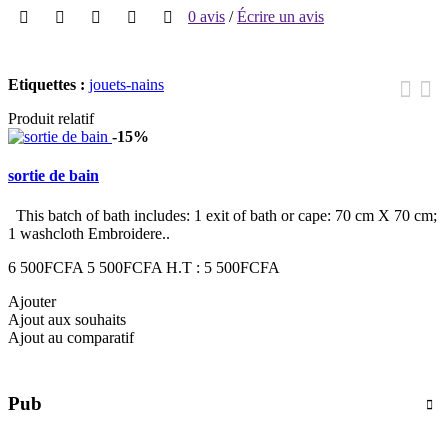
0 avis
/
Écrire un avis
Etiquettes :
jouets-nains
Produit relatif
-15%
sortie de bain
This batch of bath includes: 1 exit of bath or cape: 70 cm X 70 cm;
1 washcloth Embroidere..
6 500FCFA
5 500FCFA
H.T : 5 500FCFA
Ajouter
Ajout aux souhaits
Ajout au comparatif
Pub