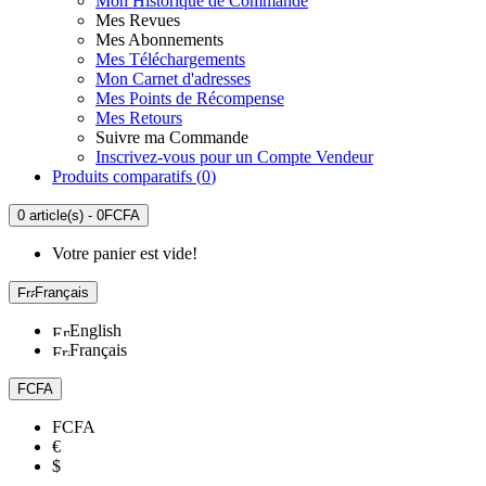
Mon Historique de Commande
Mes Revues
Mes Abonnements
Mes Téléchargements
Mon Carnet d'adresses
Mes Points de Récompense
Mes Retours
Suivre ma Commande
Inscrivez-vous pour un Compte Vendeur
Produits comparatifs (
0
)
0 article(s) - 0FCFA
Votre panier est vide!
Français
English
Français
FCFA
FCFA
€
$