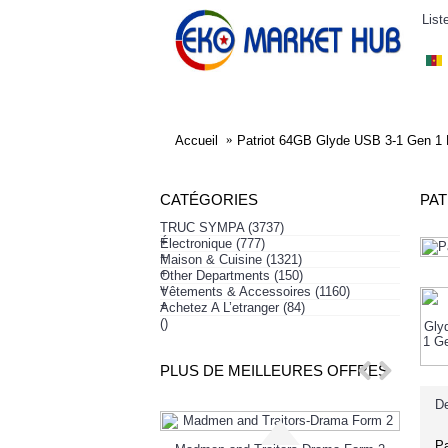
List
ELECTRONIQUE
AFFAIRES SYMPA
HABI
Accueil
Patriot 64GB Glyde USB 3-1 Gen 1 
CATÉGORIES
PAT
TRUC SYMPA
(3737)
+
Électronique
(777)
+
Maison & Cuisine
(1321)
+
Other Departments
(150)
+
Vêtements & Accessoires
(1160)
+
Achetez A L’etranger
(84)
()
PLUS DE MEILLEURES OFFRES
De
-10%
Pa