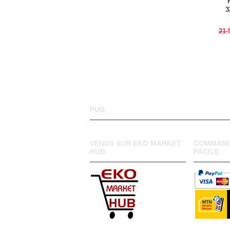
3
21 
PUB
VENDS SUR EKO MARKET
COMMAND
HUB
FACILE