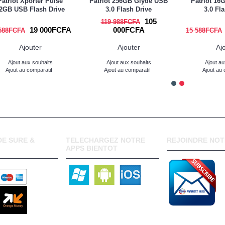
Patriot Xporter Pulse
Patriot 256GB Glyde USB
Patriot 16
2GB USB Flash Drive
3.0 Flash Drive
3.0 Fl
105
119 988FCFA
19 000FCFA
000FCFA
588FCFA
15 588FCFA
Ajouter
Ajouter
Aj
Ajout aux souhaits
Ajout aux souhaits
Ajout au
Ajout au comparatif
Ajout au comparatif
Ajout au 
E SURE &
TELECHARGEZ NOTRE
REJOINDRE NOT
APPS BIENTOT