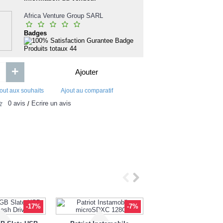
LE GANG DES A
CC-GLAMOUR Inspiré par ALLURE
Africa Venture Group SARL
CHANEL
Badges
6 000FCFA
1 500FC
Produits totaux
44
Ajouter
Ajouter
+
Ajouter
Ajout aux souhaits
Ajout au comparatif
Ajout aux souhaits
Ajou
out aux souhaits
Ajout au comparatif
0 avis
Écrire un avis
/
-17%
-7%