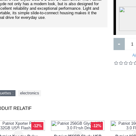
Out Of Stock
Berceau pour chambre de bebe
ercefuryl 200mg gelule b-28
yde not only has a modern look, but is also designed for
cellent reliability and exceptional performance. Light and
rtable, its simple slide-to-connect housing makes it the
eal drive for everyday use.
82 000FCFA
2 680FCFA
100 000FCFA
Ajouter
Ajouter
-
Ajout aux souhaits
Ajout au comparatif
Ajout aux souhaits
Ajout au comparatif
Aj
quettes :
electronics
DUIT RELATIF
-12%
-12%