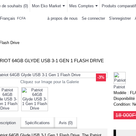
e de souhaits (
0
)
Mon Eko Market
Mes Comptes
Produits comparatif
Français
à propos de nous
Se connecter
S'enregistrer
FCFA
LLEMENTS
MAISON & CUISINE
AUTRE DEPARTEMENTS
ACHAT
Flash Drive
RIOT 64GB GLYDE USB 3-1 GEN 1 FLASH DRIVE
-3%
Cliquez sur Image pour la Galerie
Patriot
Modèle :
FL
Disponibilité
Condition:
N
18 000
scription
Spécifications
Avis (0)
-18%
triot 64GB Glyde USB 3-1 Gen 1 Flash Drive. The Patriot