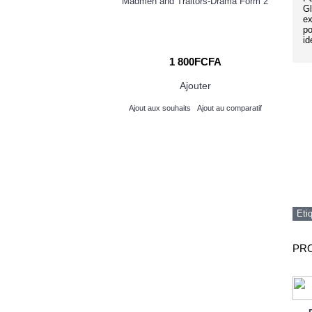
Madmen and Traitors-Drama Form 2
Gl
3 with 3-2MP Main
ex
era - Black
po
id
54 000FCFA
1 800FCFA
FA
Ajouter
Ajouter
its
Ajout au comparatif
Ajout aux souhaits
Ajout au comparatif
Eti
PRO