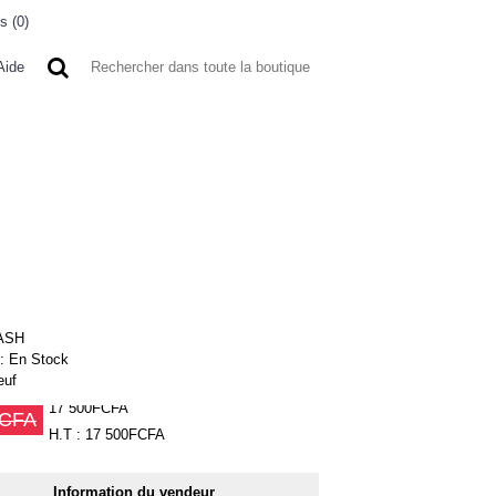
s (
0
)
0 article(s) - 0FCFA
Aide
 A L'ETRANGER
BONNE AFFAIRES
VENDEURS
ASH
 :
En Stock
euf
17 500FCFA
FCFA
H.T : 17 500FCFA
Information du vendeur