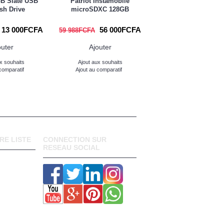
GB Slate USB
Patriot Instamobile
Patriot Tab 32GB US
ash Drive
microSDXC 128GB
Flash Drive
13 000FCFA
56 000FCFA
22 000
59 988FCFA
25 000FCFA
outer
Ajouter
Ajouter
x souhaits
Ajout aux souhaits
Ajout aux souhaits
comparatif
Ajout au comparatif
Ajout au comparatif
RE LISTE
CONNECTION SUR
RESEAU SOCIAL