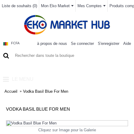
Liste de souhaits (
0
)
Mon Eko Market
Mes Comptes
Produits compa
à propos de nous
Se connecter
S'enregistrer
Aide
FCFA
0 article(s) - 0FCFA
LE MENU
Accueil
Vodka Basil Blue For Men
VODKA BASIL BLUE FOR MEN
Cliquez sur Image pour la Galerie