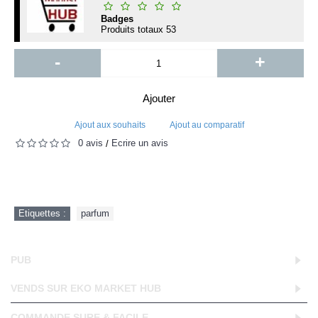
Badges
Produits totaux
53
-
+
Ajouter
Ajout aux souhaits
Ajout au comparatif
0 avis
Écrire un avis
/
Etiquettes :
parfum
PUB
VENDS SUR EKO MARKET HUB
COMMANDE SURE & FACILE