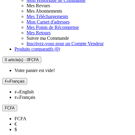
Mon Historique de Commande
Mes Revues
Mes Abonnements
Mes Téléchargements
Mon Carnet d'adresses
Mes Points de Récompense
Mes Retours
Suivre ma Commande
Inscrivez-vous pour un Compte Vendeur
Produits comparatifs (
0
)
0 article(s) - 0FCFA
Votre panier est vide!
Français
English
Français
FCFA
FCFA
€
$