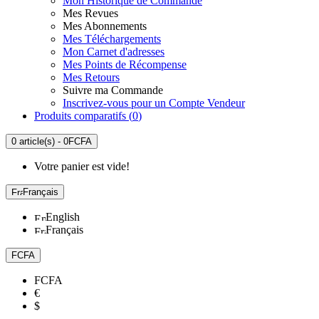
Mon Historique de Commande
Mes Revues
Mes Abonnements
Mes Téléchargements
Mon Carnet d'adresses
Mes Points de Récompense
Mes Retours
Suivre ma Commande
Inscrivez-vous pour un Compte Vendeur
Produits comparatifs (
0
)
0 article(s) - 0FCFA
Votre panier est vide!
Français
English
Français
FCFA
FCFA
€
$