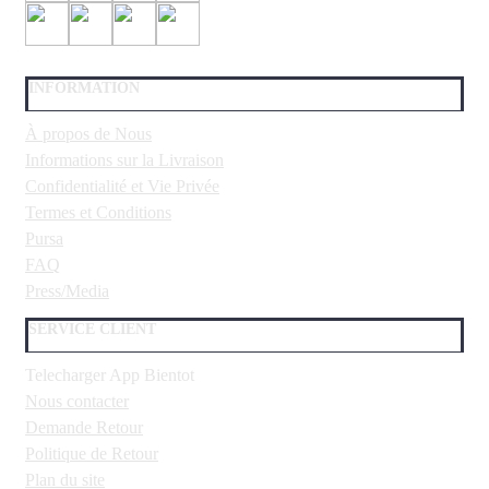
INFORMATION
À propos de Nous
Informations sur la Livraison
Confidentialité et Vie Privée
Termes et Conditions
Pursa
FAQ
Press/Media
SERVICE CLIENT
Telecharger App Bientot
Nous contacter
Demande Retour
Politique de Retour
Plan du site