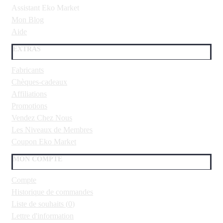
Assistant Eko Market
Mon Blog
Aide
EXTRAS
Fabricants
Chèques-cadeaux
Affiliations
Promotions
Vendez Chez Nous
Les Niveaux de Membres
Coupon Eko Market
MON COMPTE
Compte
Historique de commandes
Liste de souhaits (
0
)
Lettre d'information