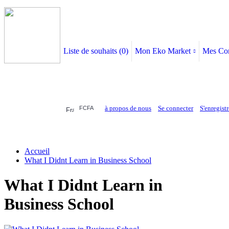
Liste de souhaits (
0
)
Mon Eko Market
Mes Co
à propos de nous
Se connecter
S'enregistr
FCFA
ELECTRONIQUE
AFFAIRES SYMPA
HABILLEMENTS
MAISON & 
Accueil
What I Didnt Learn in Business School
What I Didnt Learn in
Business School