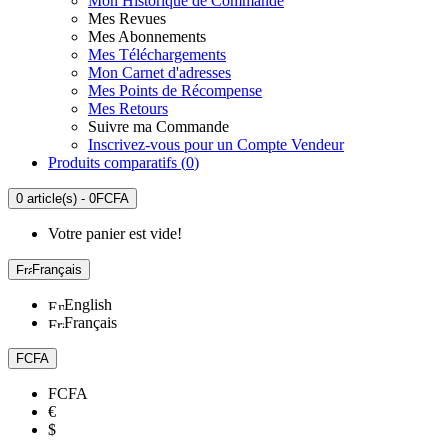
Mon Historique de Commande
Mes Revues
Mes Abonnements
Mes Téléchargements
Mon Carnet d'adresses
Mes Points de Récompense
Mes Retours
Suivre ma Commande
Inscrivez-vous pour un Compte Vendeur
Produits comparatifs (
0
)
0 article(s) - 0FCFA
Votre panier est vide!
Français
English
Français
FCFA
FCFA
€
$