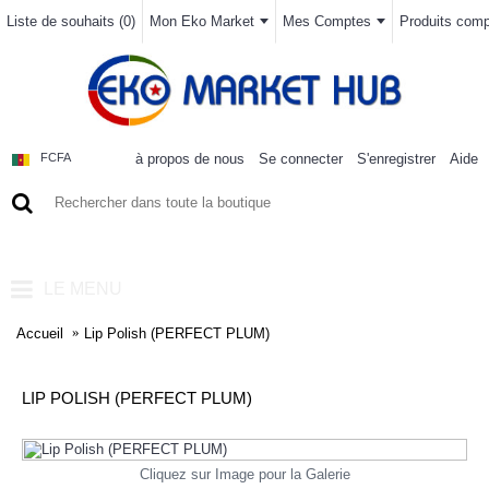
Liste de souhaits (
0
)
Mon Eko Market
Mes Comptes
Produits compa
à propos de nous
Se connecter
S'enregistrer
Aide
FCFA
0 article(s) - 0FCFA
LE MENU
Accueil
Lip Polish (PERFECT PLUM)
LIP POLISH (PERFECT PLUM)
Cliquez sur Image pour la Galerie