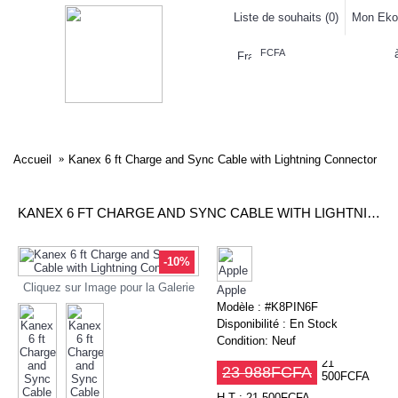
Liste de souhaits (
0
)
Mon Eko
FCFA
ELECTRONIQUE
AFFAIRES SYMPA
HABILLEMENTS
MAISON & 
Accueil
Kanex 6 ft Charge and Sync Cable with Lightning Connector
KANEX 6 FT CHARGE AND SYNC CABLE WITH LIGHTNING CONNECTOR
-10%
Cliquez sur Image pour la Galerie
Apple
Modèle :
#K8PIN6F
Disponibilité :
En Stock
Condition:
Neuf
21
23 988FCFA
500FCFA
H.T : 21 500FCFA