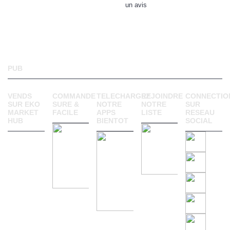
un avis
PUB
VENDS
COMMANDE
TELECHARGEZ
REJOINDRE
CONNECTIO
SUR EKO
SURE &
NOTRE
NOTRE
SUR
MARKET
FACILE
APPS
LISTE
RESEAU
HUB
BIENTOT
SOCIAL