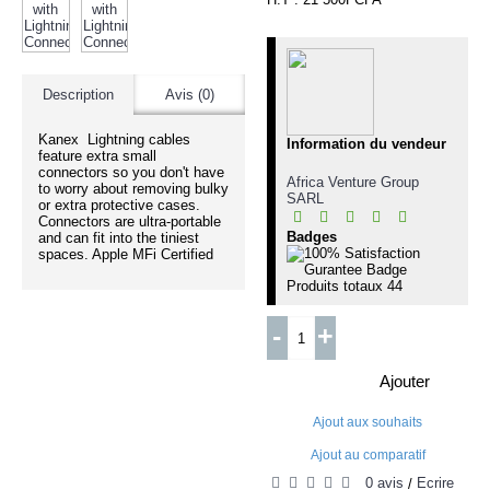
Description
Avis (0)
Kanex Lightning cables
Information du vendeur
feature extra small
connectors so you don't have
Africa Venture Group
to worry about removing bulky
SARL
or extra protective cases.
Connectors are ultra-portable
Badges
and can fit into the tiniest
spaces. Apple MFi Certified
Produits totaux
44
-
+
Ajouter
Ajout aux souhaits
Ajout au comparatif
0 avis
Écrire
/