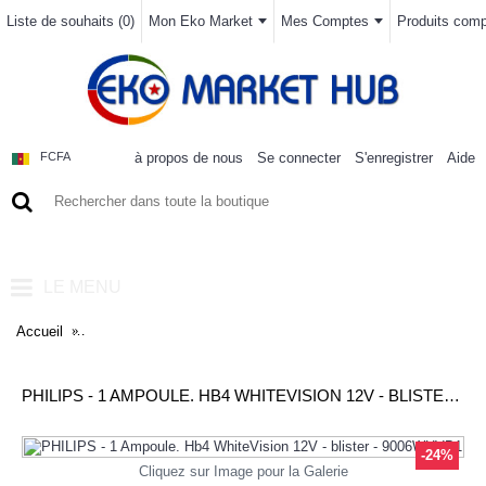
Liste de souhaits (
0
)
Mon Eko Market
Mes Comptes
Produits compa
à propos de nous
Se connecter
S'enregistrer
Aide
FCFA
0 article(s) - 0FCFA
LE MENU
Accueil
PHILIPS - 1 Ampoule. Hb4 WhiteVision 12V - blister - 9006WH
PHILIPS - 1 AMPOULE. HB4 WHITEVISION 12V - BLISTER - 9006WHVB1
-24%
Cliquez sur Image pour la Galerie