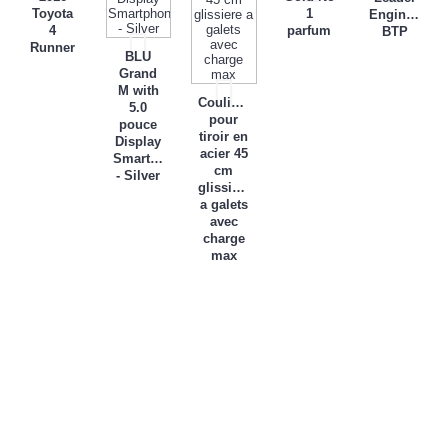
Toyota
1
Engineering
4
parfum
BTP
Runner
BLU
Grand
M with
Coulisse
5.0
pour
pouce
tiroir en
Display
acier 45
Smartphone
cm
- Silver
glissiere
a galets
avec
charge
max