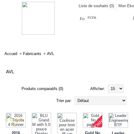
Liste de souhaits (
0
)
Mon Eko
FCFA
ELECTRONIQUE
AFFAIRES SYMPA
HABILLEMENTS
MAISON & 
Accueil
Fabricants
AVL
AVL
Produits comparatifs (0)
Afficher:
Trier par:
Pre-Order
2016
Gold No
Leader