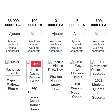
36 000
100
3
6
100
000FCFA
000FCFA
000FCFA
000FCFA
000FCFA
Ajouter
Ajouter
Ajouter
Ajouter
Ajouter
Ajout aux
Ajout aux
Ajout aux
Ajout aux
Ajout aux
souhaits
souhaits
souhaits
souhaits
souhaits
Ajout au
Ajout au
Ajout au
Ajout au
Ajout au
comparatif
comparatif
comparatif
comparatif
comparatif
-10%
Sharing
Major in
1001
Hidden
100
Mathematics
Motivational
Know-
My
Ways to
First A
Quotes
How
Bouncer
Motivate
for
Little
Others
Success
Castle
Bounce
House