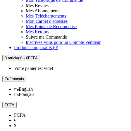
Mon Historique de Commande
Mes Revues
Mes Abonnements
Mes Téléchargements
Mon Carnet d'adresses
Mes Points de Récompense
Mes Retours
Suivre ma Commande
Inscrivez-vous pour un Compte Vendeur
Produits comparatifs (
0
)
0 article(s) - 0FCFA
Votre panier est vide!
Français
English
Français
FCFA
FCFA
€
$