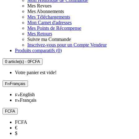
Mon Historique de Commande
Mes Revues
Mes Abonnements
Mes Téléchargements
Mon Carnet d'adresses
Mes Points de Récompense
Mes Retours
Suivre ma Commande
Inscrivez-vous pour un Compte Vendeur
Produits comparatifs (
0
)
0 article(s) - 0FCFA
Votre panier est vide!
Français
English
Français
FCFA
FCFA
€
$