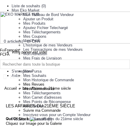
Liste de souhaits (
0
)
Mon Eko Market
Mon Tableau de Bord Vendeur
Ajouter un Produit
Mes Produits
Ajoutez Fichier Telechargé
Mes Téléchargements
Mes Coupons
Mon Profil
0 article(s) - 0FCFA
L’historique de mes Vendeurs
Les Transactions de mes Vendeurs
Français
Votre panier est vide!
Mon Adhesion
FCFA
Mes Frais de Livraison
à propos de nous
Ajout/Mise a Jour Groupe Produit
Mes Comptes
Se connecter
S'enregistrer
Mon Pursa
Aide
Mes Souhaits
LE MENU
Mon Historique de Commande
Mes Revues
Accueil
Les affaires du 21ème siècle
Mes Abonnements
Mes Téléchargements
Mon Carnet d'adresses
Mes Points de Récompense
LES AFFAIRES DU 21ÈME SIÈCLE
Mes Retours
Suivre ma Commande
Inscrivez-vous pour un Compte Vendeur
Out Of Stock
Produits comparatifs (
0
)
Cliquez sur Image pour la Galerie