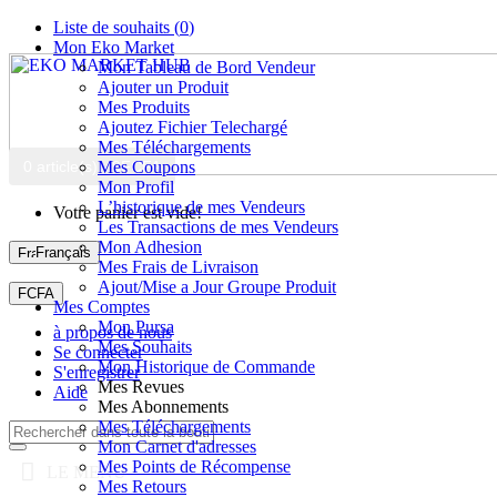
Liste de souhaits (
0
)
Mon Eko Market
Mon Tableau de Bord Vendeur
Ajouter un Produit
Mes Produits
Ajoutez Fichier Telechargé
Mes Téléchargements
0 article(s) - 0FCFA
Mes Coupons
Mon Profil
L’historique de mes Vendeurs
Votre panier est vide!
Les Transactions de mes Vendeurs
Mon Adhesion
Français
Mes Frais de Livraison
Ajout/Mise a Jour Groupe Produit
FCFA
Mes Comptes
Mon Pursa
à propos de nous
Mes Souhaits
Se connecter
Mon Historique de Commande
S'enregistrer
Mes Revues
Aide
Mes Abonnements
Mes Téléchargements
Mon Carnet d'adresses
Mes Points de Récompense
LE MENU
Mes Retours