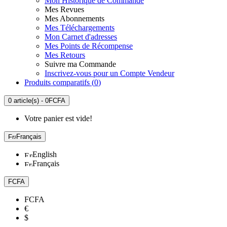
Mon Historique de Commande
Mes Revues
Mes Abonnements
Mes Téléchargements
Mon Carnet d'adresses
Mes Points de Récompense
Mes Retours
Suivre ma Commande
Inscrivez-vous pour un Compte Vendeur
Produits comparatifs (
0
)
0 article(s) - 0FCFA
Votre panier est vide!
Français
English
Français
FCFA
FCFA
€
$