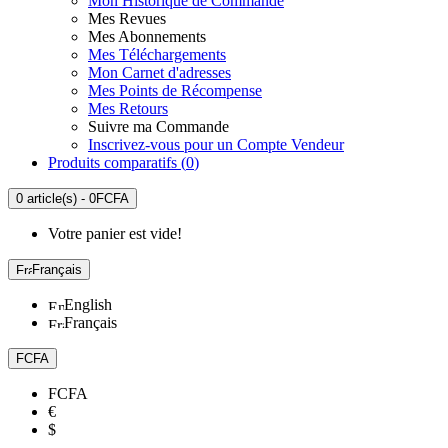
Mon Historique de Commande
Mes Revues
Mes Abonnements
Mes Téléchargements
Mon Carnet d'adresses
Mes Points de Récompense
Mes Retours
Suivre ma Commande
Inscrivez-vous pour un Compte Vendeur
Produits comparatifs (
0
)
0 article(s) - 0FCFA
Votre panier est vide!
Français
English
Français
FCFA
FCFA
€
$