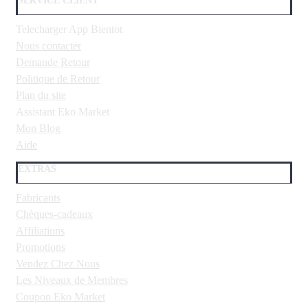
SERVICE CLIENT
Telecharger App Bientot
Nous contacter
Demande Retour
Politique de Retour
Plan du site
Assistant Eko Market
Mon Blog
Aide
EXTRAS
Fabricants
Chèques-cadeaux
Affiliations
Promotions
Vendez Chez Nous
Les Niveaux de Membres
Coupon Eko Market