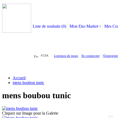
Liste de souhaits (
0
)
Mon Eko Market
Mes Co
à propos de nous
Se connecter
S'enregistr
FCFA
ELECTRONIQUE
AFFAIRES SYMPA
HABILLEMENTS
MAISON & 
Accueil
mens boubou tunic
mens boubou tunic
Cliquez sur Image pour la Galerie