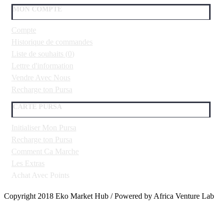
MON COMPTE
Compte
Historique de commandes
Liste de souhaits (
0
)
Lettre d'information
Vendre Avec Nous
Recharge ton Pursa
CARTE PURSA
Initialiser Mon Pursa
Recharge ton Pursa
Comment Ca Marche
Les Extras
Achat Avec Points
Copyright 2018 Eko Market Hub / Powered by Africa Venture Lab