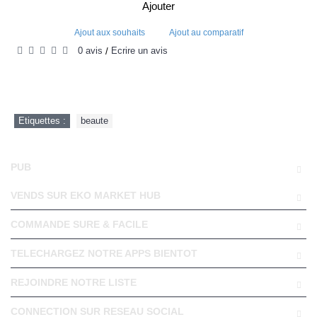
Ajouter
Ajout aux souhaits
Ajout au comparatif
0 avis
Écrire un avis
/
Etiquettes :
beaute
PUB
VENDS SUR EKO MARKET HUB
COMMANDE SURE & FACILE
TELECHARGEZ NOTRE APPS BIENTOT
REJOINDRE NOTRE LISTE
CONNECTION SUR RESEAU SOCIAL