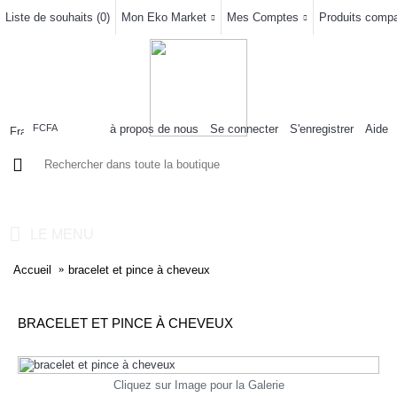
Liste de souhaits (
0
)
Mon Eko Market
Mes Comptes
Produits compar
à propos de nous
Se connecter
S'enregistrer
Aide
FCFA
0 article(s) - 0FCFA
LE MENU
Accueil
bracelet et pince à cheveux
BRACELET ET PINCE À CHEVEUX
Cliquez sur Image pour la Galerie