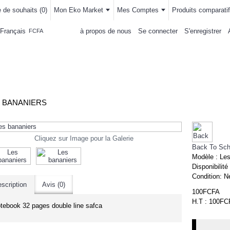
e de souhaits (
0
)
Mon Eko Market
Mes Comptes
Produits comparatif
Français
à propos de nous
Se connecter
S'enregistrer
FCFA
LLEMENTS
MAISON & CUISINE
AUTRE DEPARTEMENTS
ACHAT
 BANANIERS
Cliquez sur Image pour la Galerie
Back To Sch
Modèle :
Les
Disponibilité
Condition:
N
scription
Avis (0)
100FCFA
H.T : 100FC
tebook 32 pages double line safca