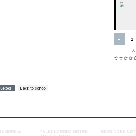
Reality Check
MEUBLE ET VASQUE ET MIRRO
60cm
-
Aj
2 000FCFA
275 000FCFA
Ajouter
Ajouter
quettes :
Back to school
Ajout aux souhaits
Ajout au comparatif
Ajout aux souhaits
Ajout au comparatif
E SURE &
TELECHARGEZ NOTRE
REJOINDRE NOT