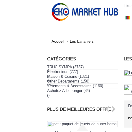
List
ELECTRONIQUE
AFFAIRES SYMPA
HABI
Accueil
Les bananiers
CATÉGORIES
LES
TRUC SYMPA
(3737)
+
Électronique
(777)
+
Maison & Cuisine
(1321)
+
Other Departments
(150)
+
Vêtements & Accessoires
(1160)
+
Achetez A L’etranger
(84)
()
De
PLUS DE MEILLEURES OFFRES
no