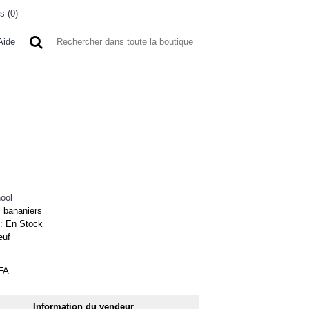
s (
0
)
0 article(s) - 0FCFA
Aide
 A L'ETRANGER
BONNE AFFAIRES
VENDEURS
ool
 bananiers
 :
En Stock
euf
FA
Information du vendeur