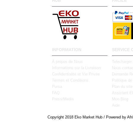
HUB
FACILE
INFORMATION
SERVICE 
À propos de Nous
Telecharger
Informations sur la Livraison
Nous contac
Confidentialité et Vie Privée
Demande Re
Termes et Conditions
Politique de
Pursa
Plan du site
FAQ
Assistant E
Press/Media
Mon Blog
Aide
Copyright 2018 Eko Market Hub / Powered by Afr