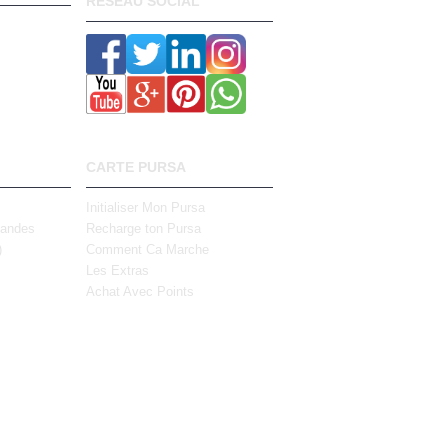
RESEAU SOCIAL
CARTE PURSA
Initialiser Mon Pursa
mandes
Recharge ton Pursa
)
Comment Ca Marche
Les Extras
Achat Avec Points