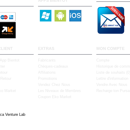
APPS BIENTOT
CLIENT
EXTRAS
MON COMPTE
 App Bientot
Fabricants
Compte
ter
Chèques-cadeaux
Historique de com
tour
Affiliations
Liste de souhaits (
0
 Retour
Promotions
Lettre d'information
Vendez Chez Nous
Vendre Avec Nous
ko Market
Les Niveaux de Membres
Recharge ton Pursa
Coupon Eko Market
ica Venture Lab