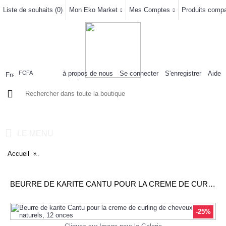
Liste de souhaits (
0
)
Mon Eko Market
Mes Comptes
Produits compar
à propos de nous
Se connecter
S'enregistrer
Aide
FCFA
0 article(s) - 0FCFA
LE MENU
Accueil
Beurre de karite Cantu pour la creme de curling de cheveux nat
BEURRE DE KARITE CANTU POUR LA CREME DE CURLING DE CHEVEUX NATURELS, 12 ONCES
-25%