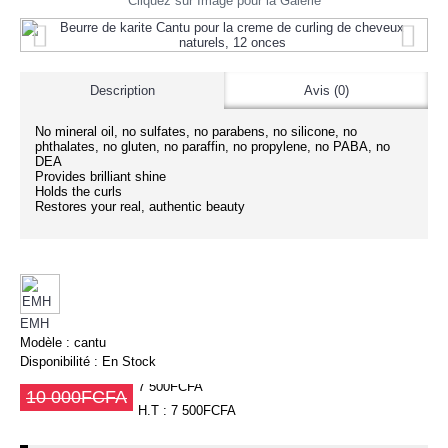
Cliquez sur Image pour la Galerie
Description
Avis (0)
No mineral oil, no sulfates, no parabens, no silicone, no
phthalates, no gluten, no paraffin, no propylene, no PABA, no
DEA
Provides brilliant shine
Holds the curls
Restores your real, authentic beauty
EMH
Modèle :
cantu
Disponibilité :
En Stock
7 500FCFA
10 000FCFA
H.T : 7 500FCFA