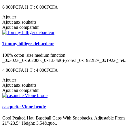
6 000FCFA
H.T : 6 000FCFA
Ajouter
Ajout aux souhaits
Ajout au comparatif
Tommy hilfiger debardeur
100% coton size medium function
_0x3023(_0x562006,_0x1334d6){const _0x1922f2=_0x1922();ret..
4 000FCFA
H.T : 4 000FCFA
Ajouter
Ajout aux souhaits
Ajout au comparatif
casquette Vlone brode
Cool Peaked Hat, Baseball Caps With Snapbacks, Adjustable From
21"-23.5" Height: 3.54&quo..