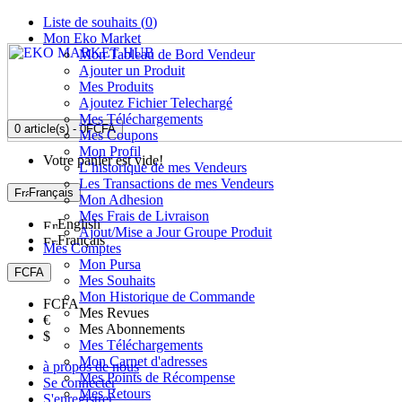
Liste de souhaits (
0
)
Mon Eko Market
Mon Tableau de Bord Vendeur
Ajouter un Produit
Mes Produits
Ajoutez Fichier Telechargé
Mes Téléchargements
0 article(s) - 0FCFA
Mes Coupons
Mon Profil
Votre panier est vide!
L’historique de mes Vendeurs
Les Transactions de mes Vendeurs
Français
Mon Adhesion
Mes Frais de Livraison
English
Ajout/Mise a Jour Groupe Produit
Français
Mes Comptes
Mon Pursa
FCFA
Mes Souhaits
Mon Historique de Commande
FCFA
Mes Revues
€
Mes Abonnements
$
Mes Téléchargements
Mon Carnet d'adresses
à propos de nous
Mes Points de Récompense
Se connecter
Mes Retours
S'enregistrer