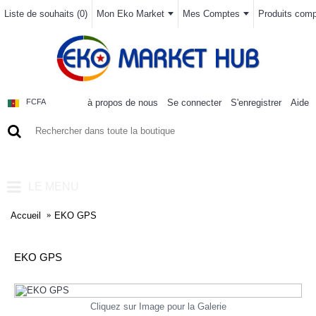
Liste de souhaits (
0
)
Mon Eko Market
Mes Comptes
Produits compa
à propos de nous
Se connecter
S'enregistrer
Aide
FCFA
0 article(s) - 0FCFA
LE MENU
Accueil
EKO GPS
EKO GPS
Cliquez sur Image pour la Galerie