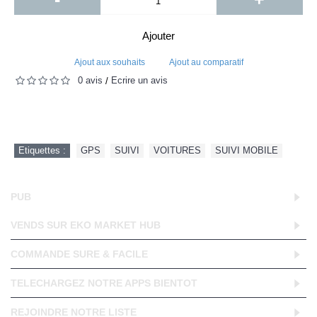
Ajouter
Ajout aux souhaits
Ajout au comparatif
0 avis
Écrire un avis
/
Etiquettes :
GPS
,
SUIVI
,
VOITURES
,
SUIVI MOBILE
PUB
VENDS SUR EKO MARKET HUB
COMMANDE SURE & FACILE
TELECHARGEZ NOTRE APPS BIENTOT
REJOINDRE NOTRE LISTE