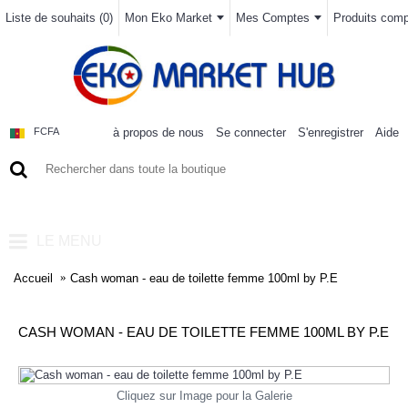
Liste de souhaits (
0
)
Mon Eko Market
Mes Comptes
Produits compa
à propos de nous
Se connecter
S'enregistrer
Aide
FCFA
0 article(s) - 0FCFA
LE MENU
Accueil
Cash woman - eau de toilette femme 100ml by P.E
CASH WOMAN - EAU DE TOILETTE FEMME 100ML BY P.E
Cliquez sur Image pour la Galerie