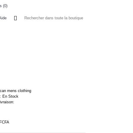
s (
0
)
0 article(s) - 0FCFA
Aide
 A L'ETRANGER
BONNE AFFAIRES
VENDEURS
ican mens clothing
 :
En Stock
ivraison:
0FCFA