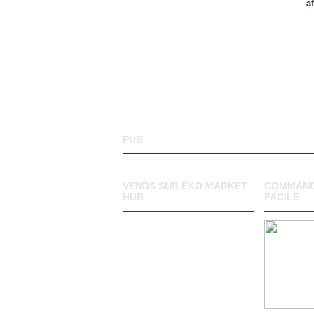
a
PUB
VENDS SUR EKO MARKET
COMMAND
HUB
FACILE