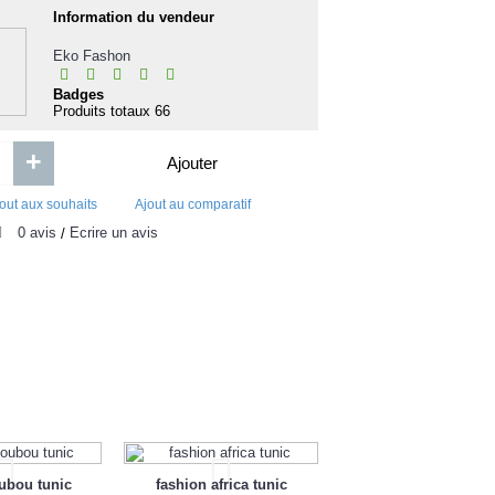
Out Of Stock
MINI ROBE DROITE
n
Information du vendeur
Brother Tn430 Carto
3000pages 
Eko Fashon
Badges
8 500FCFA
12 
14 000FCFA
Produits totaux
66
Ajouter
Ajouter
+
Ajouter
Ajout aux souhaits
Ajout au comparatif
Ajout aux souhaits
Ajou
out aux souhaits
Ajout au comparatif
0 avis
Écrire un avis
/
ubou tunic
fashion africa tunic