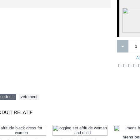
Eau de Toilette Homme Cash Me
acort retard 40 mg1 ml suspension
100ml Parfum PE
injectable boite de 1 ampoule 1
seringue 2 aiguilles de 1 ml
3 050FCFA
8 000FCFA
Ajouter
Ajouter
-
Ajout aux souhaits
Ajout au comparatif
Ajout aux souhaits
Ajout au comparatif
Aj
quettes :
vetement
DUIT RELATIF
mens bo