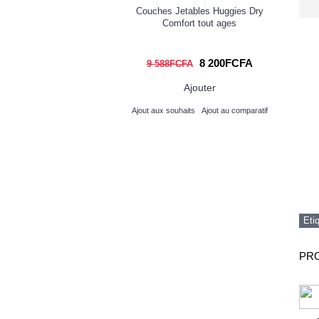
fresh air
Couches Jetables Huggies Dry
Ken
Comfort tout ages
1 475FCFA
8 200FCFA
FA
9 588FCFA
Ajouter
Ajouter
its
Ajout au comparatif
Ajout aux souhaits
Ajout au comparatif
Eti
PRO