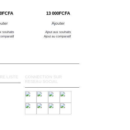
00FCFA
13 000FCFA
outer
Ajouter
x souhaits
Ajout aux souhaits
comparatif
Ajout au comparatif
RE LISTE
CONNECTION SUR
RESEAU SOCIAL