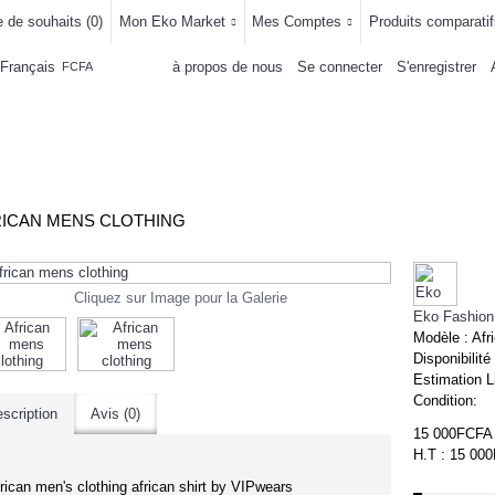
e de souhaits (
0
)
Mon Eko Market
Mes Comptes
Produits comparatif
Français
à propos de nous
Se connecter
S'enregistrer
FCFA
LLEMENTS
MAISON & CUISINE
AUTRE DEPARTEMENTS
ACHAT
ICAN MENS CLOTHING
Cliquez sur Image pour la Galerie
Eko Fashion
Modèle :
Afr
Disponibilité
Estimation L
Condition:
scription
Avis (0)
15 000FCFA
H.T : 15 00
rican men's clothing african shirt by VIPwears