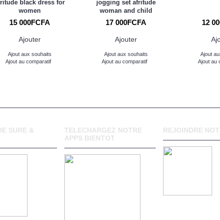
fritude black dress for
jogging set afritude
women
woman and child
15 000FCFA
17 000FCFA
12 0
Ajouter
Ajouter
Aj
Ajout aux souhaits
Ajout aux souhaits
Ajout au
Ajout au comparatif
Ajout au comparatif
Ajout au 
E SURE &
TELECHARGEZ NOTRE
REJOINDRE NOT
APPS BIENTOT