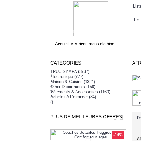
List
ELECTRONIQUE
AFFAIRES SYMPA
HABI
Accueil
African mens clothing
CATÉGORIES
AFR
TRUC SYMPA
(3737)
+
Électronique
(777)
+
Maison & Cuisine
(1321)
+
Other Departments
(150)
+
Vêtements & Accessoires
(1160)
+
Achetez A L’etranger
(84)
()
PLUS DE MEILLEURES OFFRES
De
-26%
-14%
Af