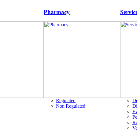
Pharmacy
Servic
Regulated
D
Non Regulated
Di
Ev
Pe
R
Vo