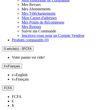
Mon Historique de Commande
Mes Revues
Mes Abonnements
Mes Téléchargements
Mon Carnet d'adresses
Mes Points de Récompense
Mes Retours
Suivre ma Commande
Inscrivez-vous pour un Compte Vendeur
Produits comparatifs (
0
)
0 article(s) - 0FCFA
Votre panier est vide!
Français
English
Français
FCFA
FCFA
€
$