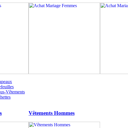
apeaux
feuilles
ous-Vêtements
hettes
s
Vêtements Hommes