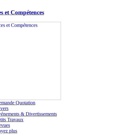
es et Compétences
emande Quotation
vers
énements & Divertissements
tits Travaux
evues
yez plus