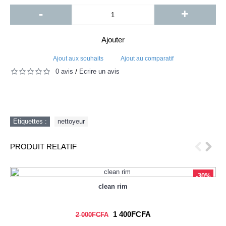
-
+
Ajouter
Ajout aux souhaits
Ajout au comparatif
0 avis
Écrire un avis
/
Etiquettes :
nettoyeur
PRODUIT RELATIF
-30%
clean rim
1 400FCFA
2 000FCFA