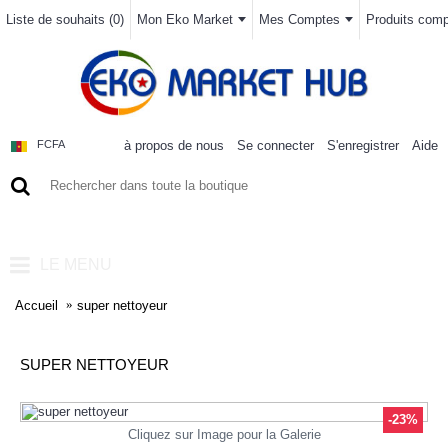
Liste de souhaits (
0
)
Mon Eko Market
Mes Comptes
Produits compa
à propos de nous
Se connecter
S'enregistrer
Aide
FCFA
0 article(s) - 0FCFA
LE MENU
Accueil
super nettoyeur
SUPER NETTOYEUR
-23%
Cliquez sur Image pour la Galerie