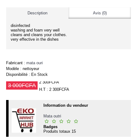
Description
Avis (0)
disinfected
washing and foam very well
cleans and cleans your clothes.
very effective in the dishes
Fabricant :
mata ouri
Modèle :
nettoyeur
Disponibilité :
En Stock
2 300FCFA
3 000FCFA
H.T : 2 300FCFA
Information du vendeur
Mata outri
Badges
Produits totaux
15