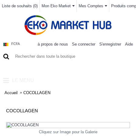
Liste de souhaits (
0
)
Mon Eko Market
Mes Comptes
Produits compa
à propos de nous
Se connecter
S'enregistrer
Aide
FCFA
0 article(s) - 0FCFA
LE MENU
Accueil
COCOLLAGEN
COCOLLAGEN
Cliquez sur Image pour la Galerie