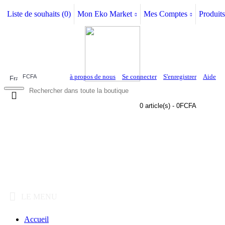
Liste de souhaits (
0
)
Mon Eko Market
Mes Comptes
Produits
à propos de nous
Se connecter
S'enregistrer
Aide
FCFA
0 article(s) - 0FCFA
LE MENU
Accueil