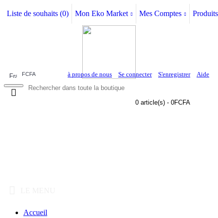
Liste de souhaits (
0
)
Mon Eko Market
Mes Comptes
Produits
à propos de nous
Se connecter
S'enregistrer
Aide
FCFA
0 article(s) - 0FCFA
LE MENU
Accueil