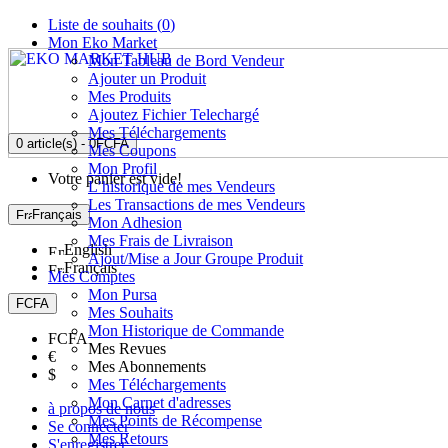
Liste de souhaits (
0
)
Mon Eko Market
Mon Tableau de Bord Vendeur
Ajouter un Produit
Mes Produits
Ajoutez Fichier Telechargé
Mes Téléchargements
0 article(s) - 0FCFA
Mes Coupons
Mon Profil
Votre panier est vide!
L’historique de mes Vendeurs
Les Transactions de mes Vendeurs
Français
Mon Adhesion
Mes Frais de Livraison
English
Ajout/Mise a Jour Groupe Produit
Français
Mes Comptes
Mon Pursa
FCFA
Mes Souhaits
Mon Historique de Commande
FCFA
Mes Revues
€
Mes Abonnements
$
Mes Téléchargements
Mon Carnet d'adresses
à propos de nous
Mes Points de Récompense
Se connecter
Mes Retours
S'enregistrer