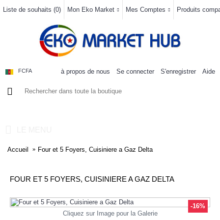
Liste de souhaits (
0
)
Mon Eko Market
Mes Comptes
Produits compar
à propos de nous
Se connecter
S'enregistrer
Aide
FCFA
0 article(s) - 0FCFA
LE MENU
Accueil
Four et 5 Foyers, Cuisiniere a Gaz Delta
FOUR ET 5 FOYERS, CUISINIERE A GAZ DELTA
-16%
Cliquez sur Image pour la Galerie