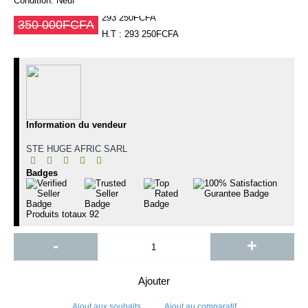
Condition:
Neuf
293 250FCFA
350 000FCFA
H.T : 293 250FCFA
Information du vendeur
STE HUGE AFRIC SARL
Badges
Produits totaux
92
-
+
Ajouter
Ajout aux souhaits
Ajout au comparatif