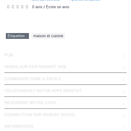
0 avis
Écrire un avis
/
Etiquettes :
maison et cuisine
PUB
VENDS SUR EKO MARKET HUB
COMMANDE SURE & FACILE
TELECHARGEZ NOTRE APPS BIENTOT
REJOINDRE NOTRE LISTE
CONNECTION SUR RESEAU SOCIAL
INFORMATION