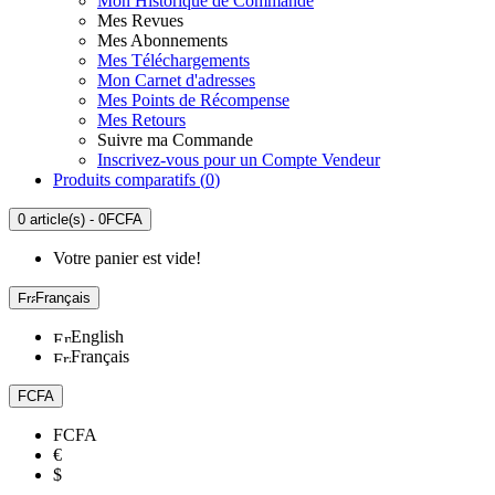
Mon Historique de Commande
Mes Revues
Mes Abonnements
Mes Téléchargements
Mon Carnet d'adresses
Mes Points de Récompense
Mes Retours
Suivre ma Commande
Inscrivez-vous pour un Compte Vendeur
Produits comparatifs (
0
)
0 article(s) - 0FCFA
Votre panier est vide!
Français
English
Français
FCFA
FCFA
€
$