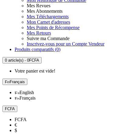
Mon Historique de Commande
Mes Revues
Mes Abonnements
Mes Téléchargements
Mon Carnet d'adresses
Mes Points de Récompense
Mes Retours
Suivre ma Commande
Inscrivez-vous pour un Compte Vendeur
Produits comparatifs (
0
)
0 article(s) - 0FCFA
Votre panier est vide!
Français
English
Français
FCFA
FCFA
€
$